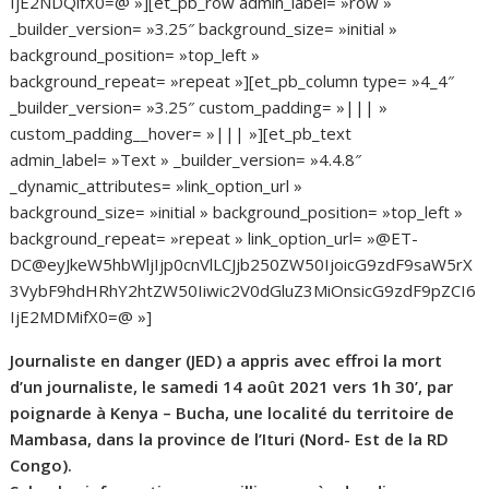
IjE2NDQifX0=@ »][et_pb_row admin_label= »row »
_builder_version= »3.25″ background_size= »initial »
background_position= »top_left »
background_repeat= »repeat »][et_pb_column type= »4_4″
_builder_version= »3.25″ custom_padding= »||| »
custom_padding__hover= »||| »][et_pb_text
admin_label= »Text » _builder_version= »4.4.8″
_dynamic_attributes= »link_option_url »
background_size= »initial » background_position= »top_left »
background_repeat= »repeat » link_option_url= »@ET-
DC@eyJkeW5hbWljIjp0cnVlLCJjb250ZW50IjoicG9zdF9saW5rX
3VybF9hdHRhY2htZW50Iiwic2V0dGluZ3MiOnsicG9zdF9pZCI6
IjE2MDMifX0=@ »]
Journaliste en danger (JED) a appris avec effroi la mort
d’un journaliste, le samedi 14 août 2021 vers 1h 30’, par
poignarde à Kenya – Bucha, une localité du territoire de
Mambasa, dans la province de l’Ituri (Nord- Est de la RD
Congo).