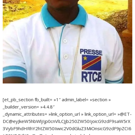
[et_pb_section fb_built= »1″ admin_label= »section »
_builder_version= »4.4.8″
_dynamic_attributes= »link_option_url » link_option_url= »@ET-
DC@eyJkeW5hbWljIjp0cnVlLCJjb250ZW50IjoicG9zdF9saW5rX
3VybF9hdHRhY2htZW50Iiwic2V0dGluZ3MiOnsicG9zdF9pZCI6