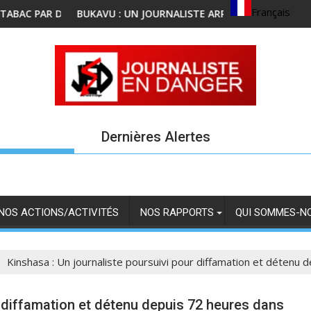
Français
TS DE LA POLICE
 : UN JOURNALISTE ARRETE ET TRANSFERE A GOMA PAR DES REBE
KABINDA : UN 
Dernières Alertes
NOS ACTIONS/ACTIVITÉS
NOS RAPPORTS
QUI SOMMES-N
Kinshasa : Un journaliste poursuivi pour diffamation et détenu
r diffamation et détenu depuis 72 heures dans