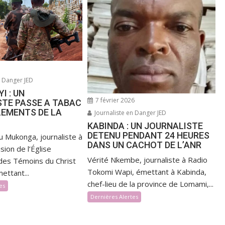
n Danger JED
I : UN
7 février 2026
STE PASSE A TABAC
LEMENTS DE LA
Journaliste en Danger JED
KABINDA : UN JOURNALISTE
DETENU PENDANT 24 HEURES
u Mukonga, journaliste à
DANS UN CACHOT DE L’ANR
sion de l’Église
Vérité Nkembe, journaliste à Radio
des Témoins du Christ
Tokomi Wapi, émettant à Kabinda,
ettant...
chef-lieu de la province de Lomami,...
es
Dernières Alertes