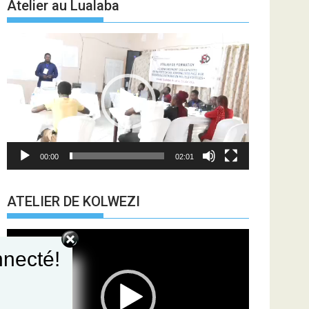
Atelier au Lualaba
Lecteur
vidéo
00:00
02:01
ATELIER DE KOLWEZI
Lecteur
vidéo
necté!