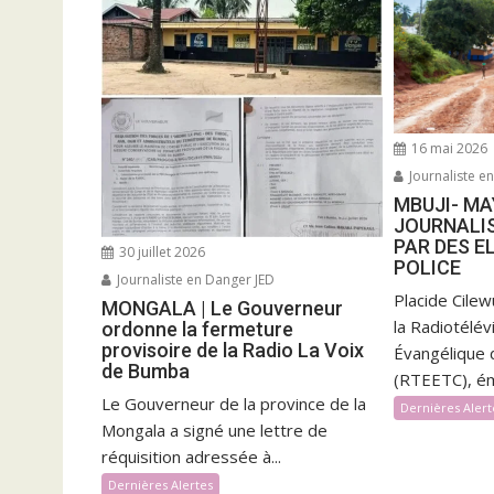
16 mai 2026
Journaliste e
MBUJI- MAY
JOURNALI
PAR DES E
30 juillet 2026
POLICE
Journaliste en Danger JED
Placide Cilew
MONGALA | Le Gouverneur
la Radiotélévi
ordonne la fermeture
provisoire de la Radio La Voix
Évangélique 
de Bumba
(RTEETC), ém
Le Gouverneur de la province de la
Dernières Alert
Mongala a signé une lettre de
réquisition adressée à...
Dernières Alertes