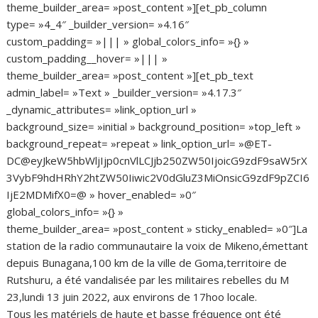
theme_builder_area= »post_content »][et_pb_column
type= »4_4″ _builder_version= »4.16″
custom_padding= »||| » global_colors_info= »{} »
custom_padding__hover= »||| »
theme_builder_area= »post_content »][et_pb_text
admin_label= »Text » _builder_version= »4.17.3″
_dynamic_attributes= »link_option_url »
background_size= »initial » background_position= »top_left »
background_repeat= »repeat » link_option_url= »@ET-
DC@eyJkeW5hbWljIjp0cnVlLCJjb250ZW50IjoicG9zdF9saW5rX
3VybF9hdHRhY2htZW50Iiwic2V0dGluZ3MiOnsicG9zdF9pZCI6
IjE2MDMifX0=@ » hover_enabled= »0″
global_colors_info= »{} »
theme_builder_area= »post_content » sticky_enabled= »0″]La
station de la radio communautaire la voix de Mikeno,émettant
depuis Bunagana,100 km de la ville de Goma,territoire de
Rutshuru, a été vandalisée par les militaires rebelles du M
23,lundi 13 juin 2022, aux environs de 17hoo locale.
Tous les matériels de haute et basse fréquence ont été