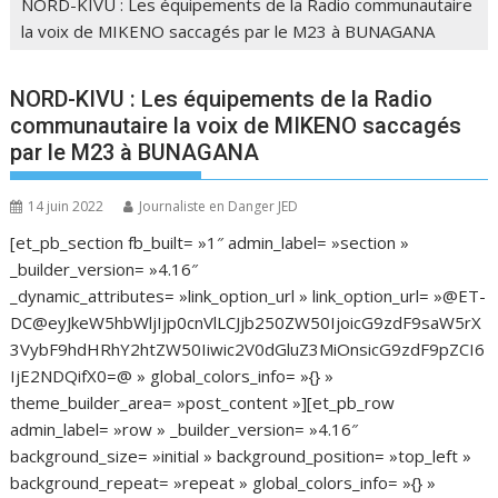
NORD-KIVU : Les équipements de la Radio communautaire
la voix de MIKENO saccagés par le M23 à BUNAGANA
NORD-KIVU : Les équipements de la Radio
communautaire la voix de MIKENO saccagés
par le M23 à BUNAGANA
14 juin 2022
Journaliste en Danger JED
[et_pb_section fb_built= »1″ admin_label= »section »
_builder_version= »4.16″
_dynamic_attributes= »link_option_url » link_option_url= »@ET-
DC@eyJkeW5hbWljIjp0cnVlLCJjb250ZW50IjoicG9zdF9saW5rX
3VybF9hdHRhY2htZW50Iiwic2V0dGluZ3MiOnsicG9zdF9pZCI6
IjE2NDQifX0=@ » global_colors_info= »{} »
theme_builder_area= »post_content »][et_pb_row
admin_label= »row » _builder_version= »4.16″
background_size= »initial » background_position= »top_left »
background_repeat= »repeat » global_colors_info= »{} »