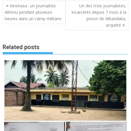
Navigation
Kinshasa : un journaliste
Un des trois journalistes,
de
détenu pendant plusieurs
incarcérés depuis 7 mois à la
l’article
heures dans un camp militaire
prison de Mbandaka,
acquitté
Related posts