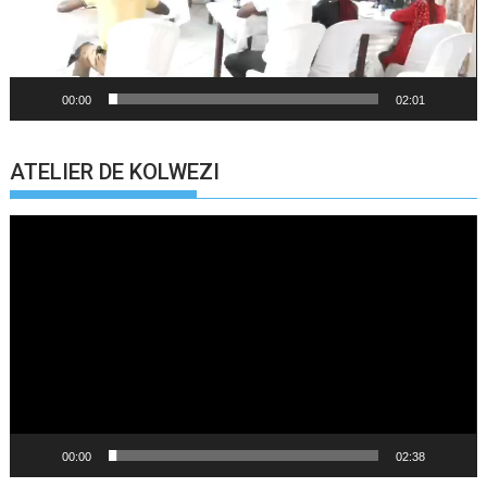
00:00
02:01
ATELIER DE KOLWEZI
Lecteur
vidéo
00:00
02:38