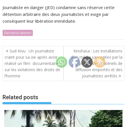
Journaliste en danger (JED) condamne sans réserve cette
détention arbitraire des deux journalistes et exige par
conséquent leur libération immédiate.
Dernières Alertes
Navigation
Sud-Kivu : Un journaliste
Kinshasa : Les installations
de
craint pour sa vie après avoir
d’un média saccagées par la
l’article
réalisé un film- documentaire
police, des matériels de
sur les violations des droits de
diffusion emportés et des
l’homme
journalistes arrêtés
Related posts