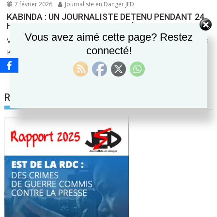
7 février 2026
Journaliste en Danger JED
KABINDA : UN JOURNALISTE DETENU PENDANT 24
HEURES DANS UN CACHOT DE L’ANR
Vous avez aimé cette page? Restez
Vérité Nkembe, journaliste à Radio Tokomi Wapi, émettant à
connecté!
Kabinda, chef-lieu de la province de Lomami,...
Dernières Alertes
Rapport 2025